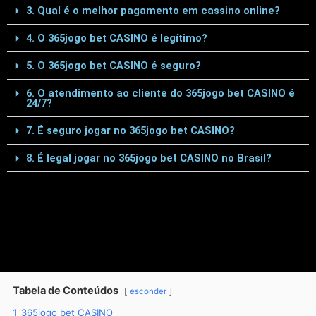
3. Qual é o melhor pagamento em cassino online?
4. O 365jogo bet CASINO é legítimo?
5. O 365jogo bet CASINO é seguro?
6. O atendimento ao cliente do 365jogo bet CASINO é
24/7?
7. É seguro jogar no 365jogo bet CASINO?
8. É legal jogar no 365jogo bet CASINO no Brasil?
Tabela de Conteúdos
esconder
1
365jogo bet CASINO