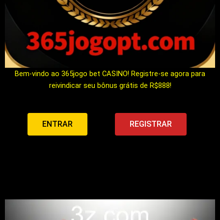
Bem-vindo ao 365jogo bet CASINO! Registre-se agora para
reivindicar seu bônus grátis de R$888!
ENTRAR
REGISTRAR