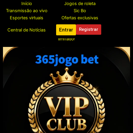
Pular
Início
Jogos de roleta
para
Transmissão ao vivo
Sic Bo
o
Esportes virtuais
Ofertas exclusivas
conteúdo
Entrar
Registrar
Central de Notícias
Registre-se para reivindicar seu bônus grátis de R$888, tempo
limitado!