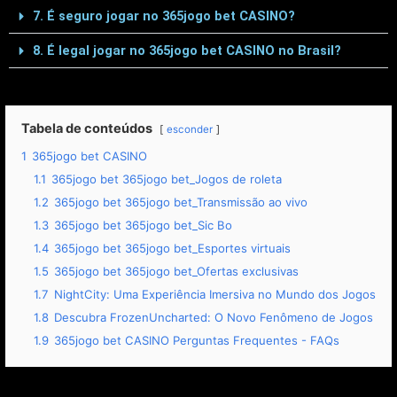
7. É seguro jogar no 365jogo bet CASINO?
8. É legal jogar no 365jogo bet CASINO no Brasil?
Tabela de conteúdos
esconder
1
365jogo bet CASINO
1.1
365jogo bet 365jogo bet_Jogos de roleta
1.2
365jogo bet 365jogo bet_Transmissão ao vivo
1.3
365jogo bet 365jogo bet_Sic Bo
1.4
365jogo bet 365jogo bet_Esportes virtuais
1.5
365jogo bet 365jogo bet_Ofertas exclusivas
1.7
NightCity: Uma Experiência Imersiva no Mundo dos Jogos
1.8
Descubra FrozenUncharted: O Novo Fenômeno de Jogos
1.9
365jogo bet CASINO Perguntas Frequentes - FAQs