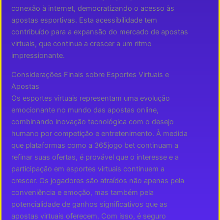
conexão à internet, democratizando o acesso às
apostas esportivas. Esta acessibilidade tem
contribuído para a expansão do mercado de apostas
virtuais, que continua a crescer a um ritmo
impressionante.
Considerações Finais sobre Esportes Virtuais e
Apostas
Os esportes virtuais representam uma evolução
emocionante no mundo das apostas online,
combinando inovação tecnológica com o desejo
humano por competição e entretenimento. À medida
que plataformas como a 365jogo bet continuam a
refinar suas ofertas, é provável que o interesse e a
participação em esportes virtuais continuem a
crescer. Os jogadores são atraídos não apenas pela
conveniência e emoção, mas também pela
potencialidade de ganhos significativos que as
apostas virtuais oferecem. Com isso, é seguro