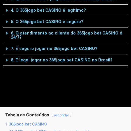
4. O 365jogo bet CASINO é legítimo?
5. O 365jogo bet CASINO é seguro?
6. O atendimento ao cliente do 365jogo bet CASINO é
24/7?
7. É seguro jogar no 365jogo bet CASINO?
8. É legal jogar no 365jogo bet CASINO no Brasil?
Tabela de Conteúdos
esconder
1
365jogo bet CASINO