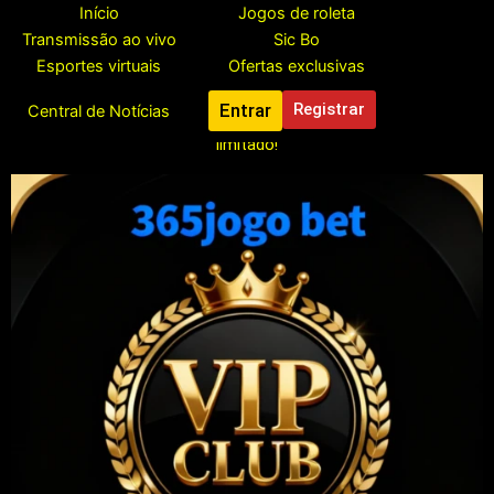
Pular
Início
Jogos de roleta
para
Transmissão ao vivo
Sic Bo
o
Esportes virtuais
Ofertas exclusivas
conteúdo
Entrar
Registrar
Central de Notícias
Registre-se para reivindicar seu bônus grátis de R$888, tempo
limitado!