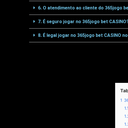
6. O atendimento ao cliente do 365jogo b
7. É seguro jogar no 365jogo bet CASINO
8. É legal jogar no 365jogo bet CASINO no
Tab
1
3
1.
1.
1.