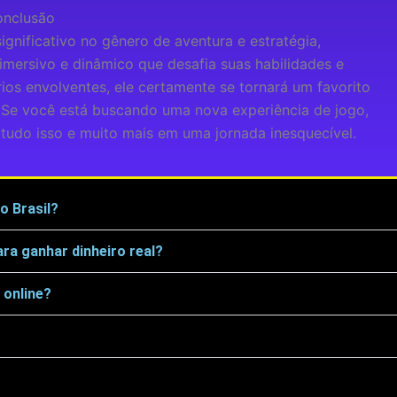
nclusão
nificativo no gênero de aventura e estratégia,
mersivo e dinâmico que desafia suas habilidades e
ios envolventes, ele certamente se tornará um favorito
 Se você está buscando uma nova experiência de jogo,
udo isso e muito mais em uma jornada inesquecível.
no Brasil?
ara ganhar dinheiro real?
 online?