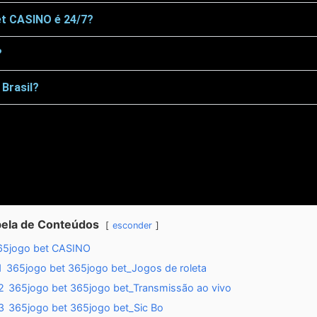
et CASINO é 24/7?
?
 Brasil?
ela de Conteúdos
esconder
65jogo bet CASINO
1
365jogo bet 365jogo bet_Jogos de roleta
2
365jogo bet 365jogo bet_Transmissão ao vivo
3
365jogo bet 365jogo bet_Sic Bo