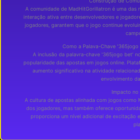
Construção de Comu
A comunidade de MadHitGorillatron é uma das m
interação ativa entre desenvolvedores e jogador
jogadores, garantem que o jogo continue evolui
campo
Como a Palava-Chave '365jogo b
A inclusão da palavra-chave '365jogo bet' no
popularidade das apostas em jogos online. Pla
aumento significativo na atividade relaciona
envolvimento da
Impacto no
A cultura de apostas alinhada com jogos como 
dos jogadores, mas também oferece oportunida
proporciona um nível adicional de excitação e
pl