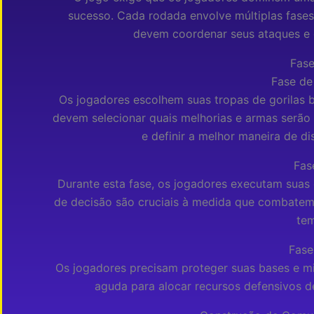
sucesso. Cada rodada envolve múltiplas fases
devem coordenar seus ataques e d
Fas
Fase de
Os jogadores escolhem suas tropas de gorilas bi
devem selecionar quais melhorias e armas serão
e definir a melhor maneira de d
Fas
Durante esta fase, os jogadores executam suas 
de decisão são cruciais à medida que combate
tem
Fase
Os jogadores precisam proteger suas bases e mi
aguda para alocar recursos defensivos de