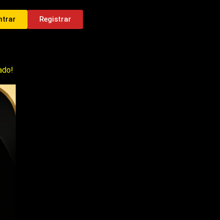
ntrar
Registrar
ado!