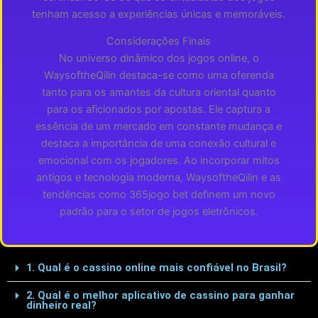
tenham acesso a experiências únicas e memoráveis.
Considerações Finais
No universo dinâmico dos jogos online, o
WaysoftheQilin destaca-se como uma oferenda
tanto para os amantes da cultura oriental quanto
para os aficionados por apostas. Ele captura a
essência de um mercado em constante mudança e
destaca a importância de uma conexão cultural e
emocional com os jogadores. Ao incorporar mitos
antigos e tecnologia moderna, WaysoftheQilin e as
tendências como 365jogo bet definem um novo
padrão para o setor de jogos eletrônicos.
1. Qual é o cassino online mais confiável no Brasil?
2. Qual é o melhor aplicativo de cassino para ganhar
dinheiro real?