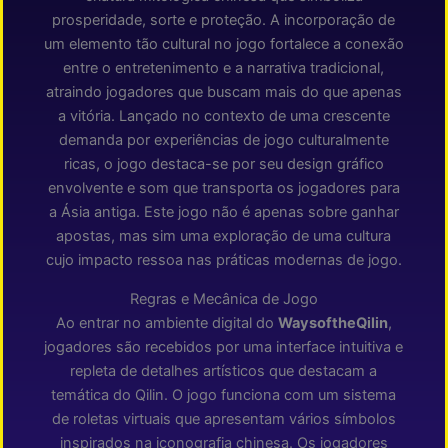
prosperidade, sorte e proteção. A incorporação de
um elemento tão cultural no jogo fortalece a conexão
entre o entretenimento e a narrativa tradicional,
atraindo jogadores que buscam mais do que apenas
a vitória. Lançado no contexto de uma crescente
demanda por experiências de jogo culturalmente
ricas, o jogo destaca-se por seu design gráfico
envolvente e som que transporta os jogadores para
a Ásia antiga. Este jogo não é apenas sobre ganhar
apostas, mas sim uma exploração de uma cultura
cujo impacto ressoa nas práticas modernas de jogo.
Regras e Mecânica de Jogo
Ao entrar no ambiente digital do
WaysoftheQilin
,
jogadores são recebidos por uma interface intuitiva e
repleta de detalhes artísticos que destacam a
temática do Qilin. O jogo funciona com um sistema
de roletas virtuais que apresentam vários símbolos
inspirados na iconografia chinesa. Os jogadores