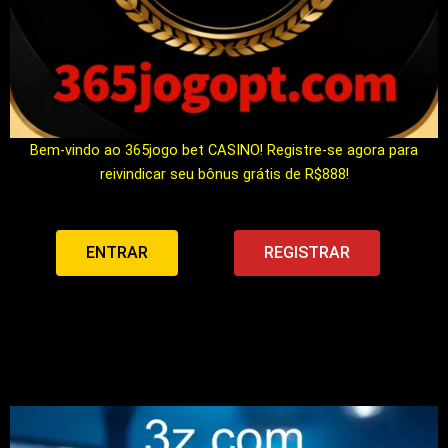
Bem-vindo ao 365jogo bet CASINO! Registre-se agora para
reivindicar seu bônus grátis de R$888!
ENTRAR
REGISTRAR