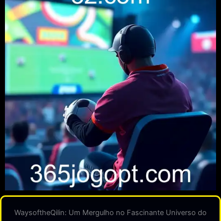
WaysoftheQilin: Um Mergulho no Fascinante Universo do