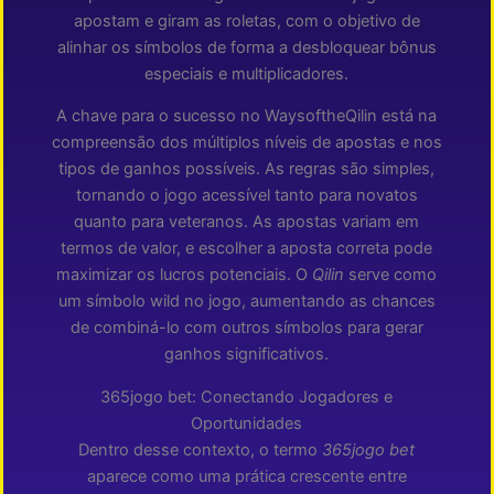
apostam e giram as roletas, com o objetivo de
alinhar os símbolos de forma a desbloquear bônus
especiais e multiplicadores.
A chave para o sucesso no WaysoftheQilin está na
compreensão dos múltiplos níveis de apostas e nos
tipos de ganhos possíveis. As regras são simples,
tornando o jogo acessível tanto para novatos
quanto para veteranos. As apostas variam em
termos de valor, e escolher a aposta correta pode
maximizar os lucros potenciais. O
Qilin
serve como
um símbolo wild no jogo, aumentando as chances
de combiná-lo com outros símbolos para gerar
ganhos significativos.
365jogo bet: Conectando Jogadores e
Oportunidades
Dentro desse contexto, o termo
365jogo bet
aparece como uma prática crescente entre