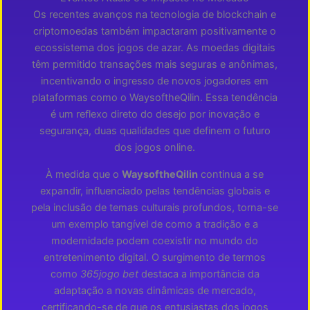
Os recentes avanços na tecnologia de blockchain e
criptomoedas também impactaram positivamente o
ecossistema dos jogos de azar. As moedas digitais
têm permitido transações mais seguras e anônimas,
incentivando o ingresso de novos jogadores em
plataformas como o WaysoftheQilin. Essa tendência
é um reflexo direto do desejo por inovação e
segurança, duas qualidades que definem o futuro
dos jogos online.
À medida que o
WaysoftheQilin
continua a se
expandir, influenciado pelas tendências globais e
pela inclusão de temas culturais profundos, torna-se
um exemplo tangível de como a tradição e a
modernidade podem coexistir no mundo do
entretenimento digital. O surgimento de termos
como
365jogo bet
destaca a importância da
adaptação a novas dinâmicas de mercado,
certificando-se de que os entusiastas dos jogos