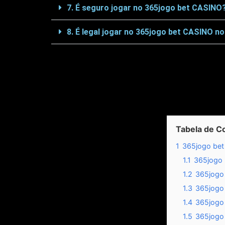
7. É seguro jogar no 365jogo bet CASINO
8. É legal jogar no 365jogo bet CASINO no
Tabela de C
1
365jogo be
1.1
365jogo 
1.2
365jogo 
1.3
365jogo 
1.4
365jogo 
1.5
365jogo 