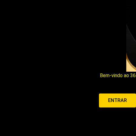
Bem-vindo ao 365
ENTRAR