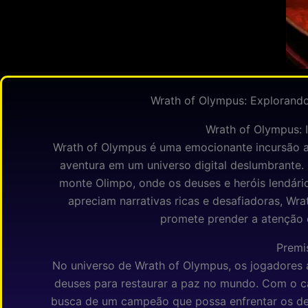
Wrath of Olympus: Explorand
Wrath of Olympus: 
Wrath of Olympus é uma emocionante incursão a
aventura em um universo digital deslumbrante.
monte Olimpo, onde os deuses e heróis lendári
apreciam narrativas ricas e desafiadoras, Wr
promete prender a atenção 
Premi
No universo de Wrath of Olympus, os jogadores
deuses para restaurar a paz no mundo. Com o ca
busca de um campeão que possa enfrentar os des