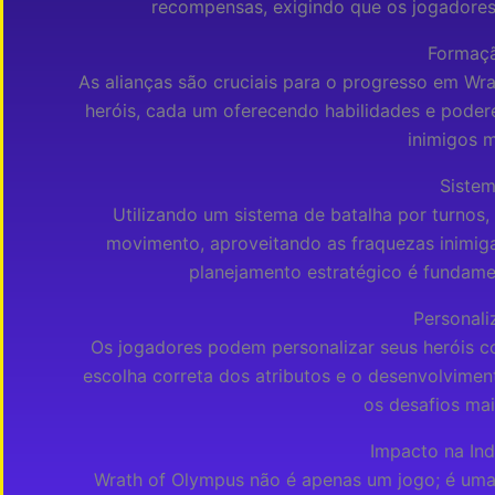
recompensas, exigindo que os jogadore
Formaçã
As alianças são cruciais para o progresso em Wr
heróis, cada um oferecendo habilidades e poder
inimigos m
Sistem
Utilizando um sistema de batalha por turnos
movimento, aproveitando as fraquezas inimiga
planejamento estratégico é fundamen
Personali
Os jogadores podem personalizar seus heróis 
escolha correta dos atributos e o desenvolviment
os desafios ma
Impacto na In
Wrath of Olympus não é apenas um jogo; é uma e