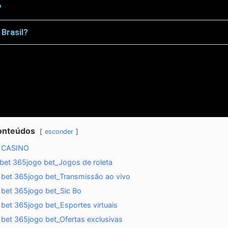
?
 Brasil?
onteúdos
esconder
t CASINO
bet 365jogo bet_Jogos de roleta
bet 365jogo bet_Transmissão ao vivo
bet 365jogo bet_Sic Bo
bet 365jogo bet_Esportes virtuais
bet 365jogo bet_Ofertas exclusivas